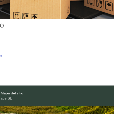
io
es
o
Mapa del sitio
made SL